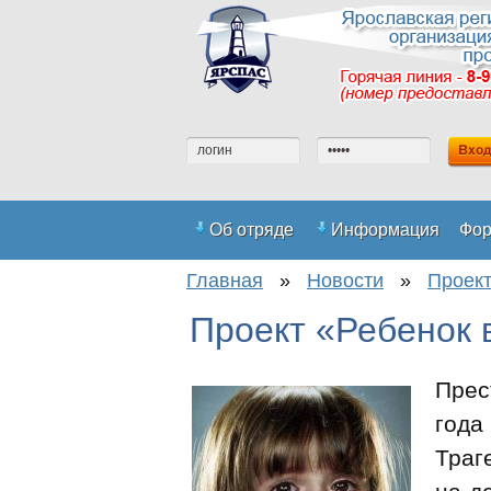
Об отряде
Информация
Фо
Главная
»
Новости
»
Проект
Регистрация на сайте
Вступить
Проект «Ребенок 
Прес
года
Траг