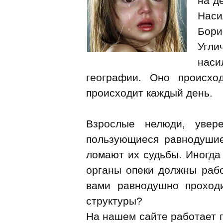
на д
Нас
Бор
Угли
наси
географии. Оно происх
происходит каждый день.
Взрослые нелюди, увере
пользующиеся равнодуши
ломают их судьбы. Иногда
органы опеки должны раб
вами равнодушно проход
структуры?
На нашем сайте работает 