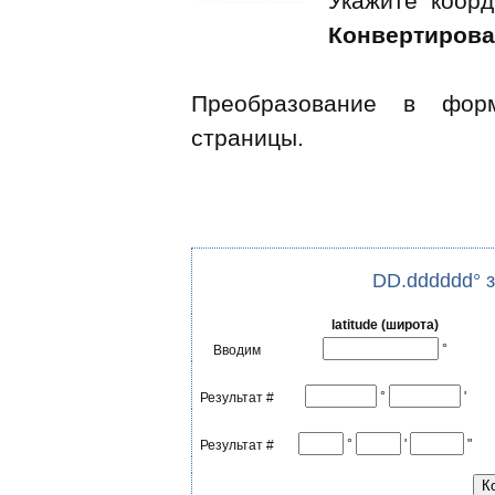
Укажите коор
Конвертирова
Преобразование в ф
ор
страницы.
DD.dddddd° 
latitude (широта)
°
Вводим
°
'
Результат #
°
'
"
Результат #