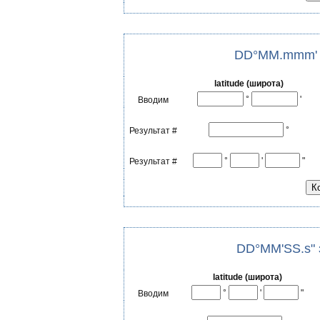
DD°MM.mmm' з
latitude (широта)
°
'
Вводим
°
Результат #
°
'
"
Результат #
DD°MM'SS.s" 
latitude (широта)
°
'
"
Вводим