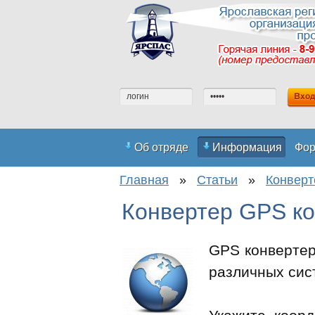
Об отряде
Информация
Фо
Главная
»
Статьи
»
Конверт
Регистрация на сайте
Вступить
Конвертер GPS к
GPS конвертер
различных сис