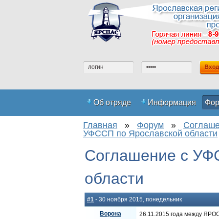
Об отряде
Информация
Фо
Главная
»
Форум
»
Соглаше
Регистрация на сайте
Вступить
УФССП по Ярославской области
Соглашение с УФ
области
#1
- 30 ноября 2015, понедельник
Ворона
26.11.2015 года между ЯРО